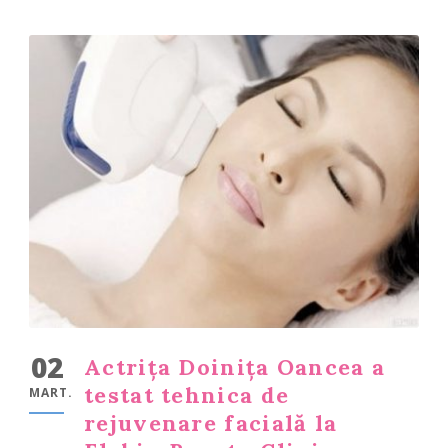
02
Actrița Doinița Oancea a
testat tehnica de
MART.
rejuvenare facială la