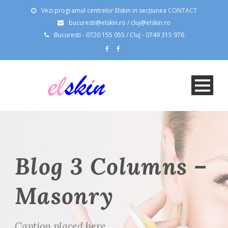
Vezi programul centrelor Elskin in secțiunea
CONTACT
bucuresti@elskin.ro / cluj@elskin.ro
Bucuresti - 0720 155 055 / Cluj - 0749 315 976
Blog 3 Columns –
Masonry
Caption placed here