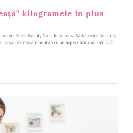
eață” kilogramele în plus
 manager Elskin Beauty Clinic În preajma Sărbătorilor de iarnă,
i și să întâmpinăm noul an cu un aspect fizic mai îngrijit. În