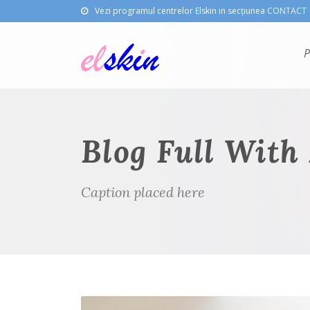
Vezi programul centrelor Elskin in secțiunea
CONTACT
P
Blog Full With
Caption placed here