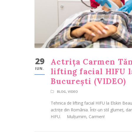
29
Actrița Carmen Tăn
IUN.
lifting facial HIFU 
București (VIDEO)
BLOG
,
VIDEO
Tehnica de lifting facial HIFU la Elskin Be
actrițe din România. Într-un stil glumeț, d
HIFU. Mulțumim, Carmen!