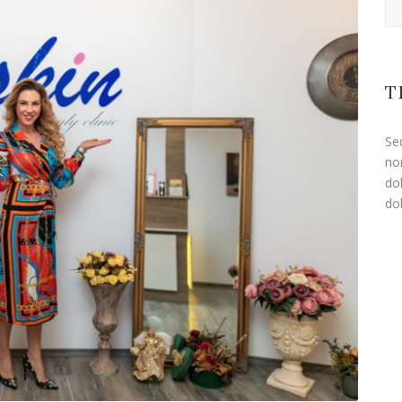
T
Se
no
dol
dol