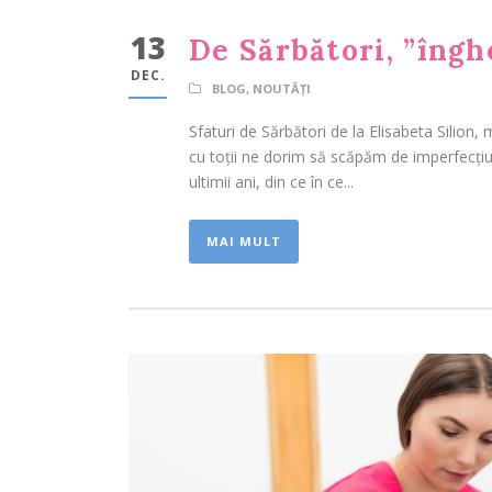
13
De Sărbători, ”îngh
DEC.
BLOG
,
NOUTĂȚI
Sfaturi de Sărbători de la Elisabeta Silion,
cu toții ne dorim să scăpăm de imperfecțiun
ultimii ani, din ce în ce...
MAI MULT