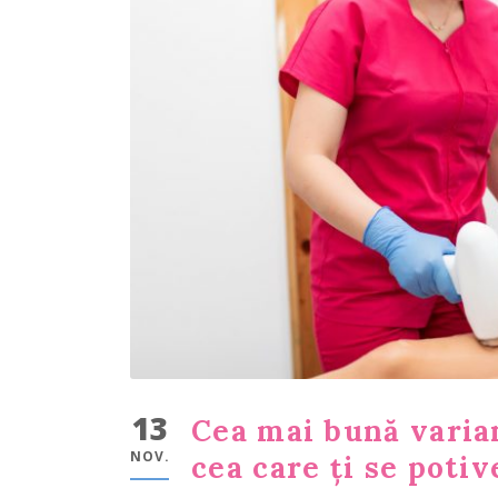
13
Cea mai bună varian
NOV.
cea care ți se potiv