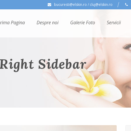
bucuresti@elskin.ro / cluj@elskin.ro
rima Pagina
Despre noi
Galerie Foto
Servicii
 Right Sidebar