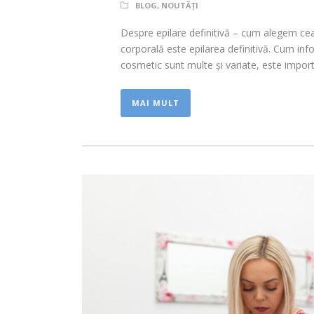
BLOG
,
NOUTĂȚI
Despre epilare definitivă – cum alegem cea 
corporală este epilarea definitivă. Cum inf
cosmetic sunt multe și variate, este import
MAI MULT