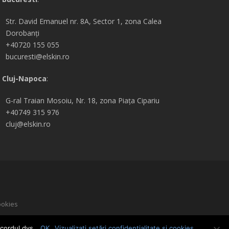
Str. David Emanuel nr. 8A, Sector 1, zona Calea
Dorobanți
+40720 155 055
bucuresti@elskin.ro
Cluj-Napoca
:
G-ral
Traian Mosoiu, Nr. 18, zona Piața Cipariu
+40749 315 976
cluj@elskin.ro
okies
ru
cordul dvs.
OK
Vizualizați setări confidențialitate și cookies