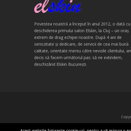
Povestea noastră a început în anul 2012, o dată cu
deschiderea primului salon Elskin, la Cluj – un oraș
extrem de drag echipei noastre. După 4 ani de
seriozitate și dedicare, de servicii de cea mai bună
calitate, orientate mereu către nevoile clientului, a
decis să facem următorul pas: să ne extindem,
deschizând Elskin București.
Copyr
D
Acest website folosește cookie-uri, pentru a vă asigura o ex