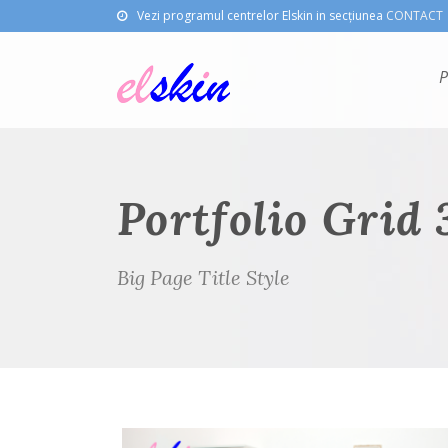
Vezi programul centrelor Elskin in secțiunea
CONTACT
P
Portfolio Grid
Big Page Title Style