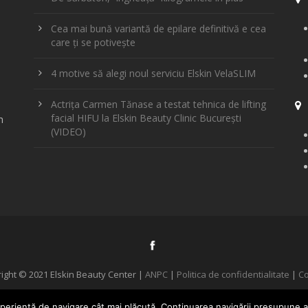
Cea mai bună variantă de epilare definitivă e cea
care ți se potivește
4 motive să alegi noul serviciu Elskin VelaSLIM
Actrița Carmen Tănase a testat tehnica de lifting
facial HIFU la Elskin Beauty Clinic București
m
(VIDEO)
ight © 2021 Elskin Beauty Center |
ANPC
|
Politica de confidentialitate
|
Co
evelopment by
&
Marius
Stupa
periență de navigare cât mai plăcută. Continuarea navigării presupune a