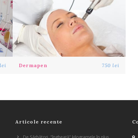
lei
Dermapen
750 lei
Articole recente
C
De Sărbători, ”îngheață” kilogramele în plus