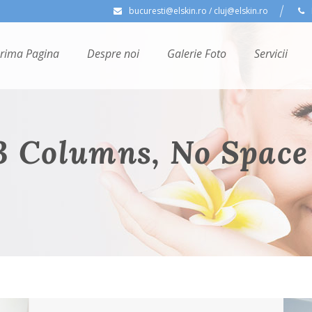
bucuresti@elskin.ro / cluj@elskin.ro
rima Pagina
Despre noi
Galerie Foto
Servicii
 3 Columns, No Space