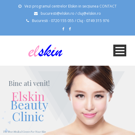
Vezi programul centrelor Elskin in secțiunea
CONTACT
bucuresti@elskin.ro / cluj@elskin.ro
Bucuresti - 0720 155 055 / Cluj - 0749 315 976
Bine ati venit!
Elskin
Beauty
Clinic
The Best Medical Center For Your Skin