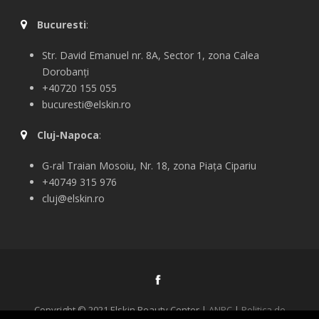
Bucuresti
:
Str. David Emanuel nr. 8A, Sector 1, zona Calea
Dorobanți
+40720 155 055
bucuresti@elskin.ro
Cluj-Napoca
:
G-ral
Traian Mosoiu, Nr. 18, zona Piața Cipariu
+40749 315 976
cluj@elskin.ro
Copyright © 2021 Elskin Beauty Center |
ANPC
|
Politica de