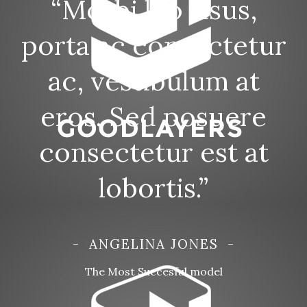
“Morbi leo risus,
porta ac consectetur
ac, vestibulum at
eros. Sed posuere
consectetur est at
lobortis.”
ANGELINA JONES
The Most Succesful model