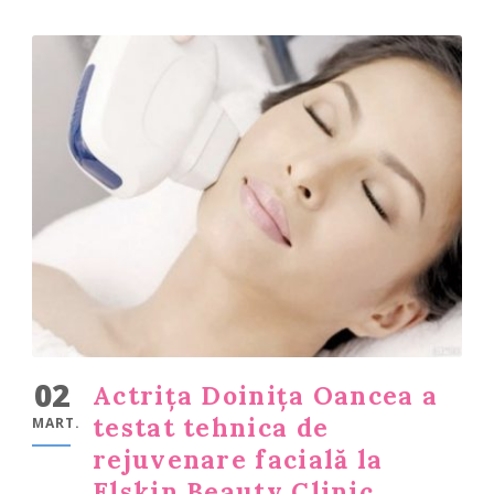
02
Actrița Doinița Oancea a
testat tehnica de
MART.
rejuvenare facială la
Elskin Beauty Clinic