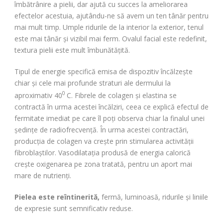
îmbătrânire a pielii, dar ajută cu succes la ameliorarea
efectelor acestuia, ajutându-ne să avem un ten tânăr pentru
mai mult timp. Umple ridurile de la interior la exterior, tenul
este mai tânăr și vizibil mai ferm. Ovalul facial este redefinit,
textura pielii este mult îmbunătățită.
Tipul de energie specifică emisa de dispozitiv încălzește
chiar și cele mai profunde straturi ale dermului la
0
aproximativ 40
C. Fibrele de colagen și elastina se
contractă în urma acestei încălziri, ceea ce explică efectul de
fermitate imediat pe care îl poți observa chiar la finalul unei
ședințe de radiofrecvență. În urma acestei contractări,
producția de colagen va crește prin stimularea activității
fibroblaștilor. Vasodilatația produsă de energia calorică
crește oxigenarea pe zona tratată, pentru un aport mai
mare de nutrienți.
Pielea este reîntinerită,
fermă, luminoasă, ridurile și liniile
de expresie sunt semnificativ reduse.