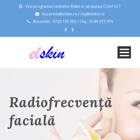
Vezi programul centrelor Elskin in secțiunea
CONTACT
bucuresti@elskin.ro / cluj@elskin.ro
Bucuresti - 0720 155 055 / Cluj - 0749 315 976
Radiofrecvență
facială