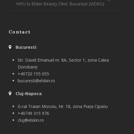
HIFU la Elskin Beauty Clinic București (VIDEO)
Contact
Bucuresti
:
Str. David Emanuel nr. 8A, Sector 1, zona Calea
Dorobanți
+40720 155 055
bucuresti@elskin.ro
Cluj-Napoca
:
G-ral
Traian Mosoiu, Nr. 18, zona Piața Cipariu
+40749 315 976
cluj@elskin.ro