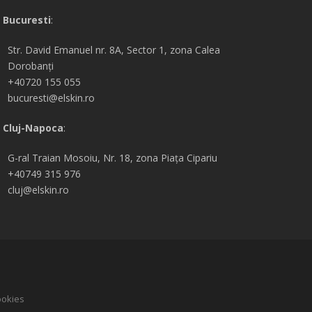
Bucuresti
:
Str. David Emanuel nr. 8A, Sector 1, zona Calea
Dorobanți
+40720 155 055
bucuresti@elskin.ro
Cluj-Napoca
:
G-ral
Traian Mosoiu, Nr. 18, zona Piața Cipariu
+40749 315 976
cluj@elskin.ro
okies