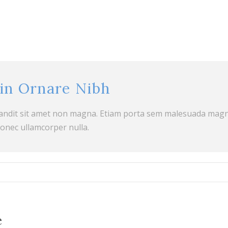
din Ornare Nibh
landit sit amet non magna. Etiam porta sem malesuada magn
Donec ullamcorper nulla.
e