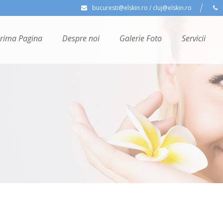
bucuresti@elskin.ro / cluj@elskin.ro
rima Pagina
Despre noi
Galerie Foto
Servicii