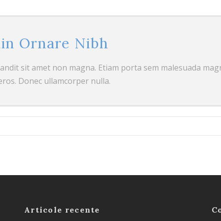
din Ornare Nibh
landit sit amet non magna. Etiam porta sem malesuada magn
eros. Donec ullamcorper nulla.
Articole recente
C