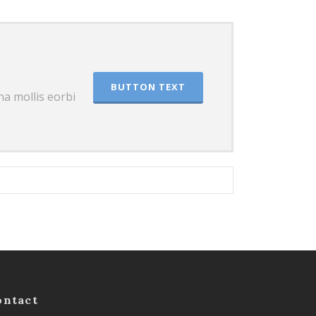
BUTTON TEXT
a mollis eorbi
ontact