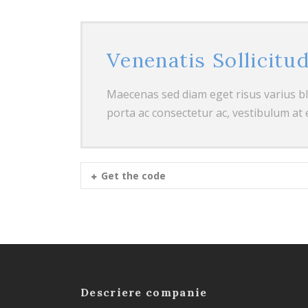
Venenatis Sollicitu
Maecenas sed diam eget risus varius b
porta ac consectetur ac, vestibulum at 
Get the code
Descriere companie