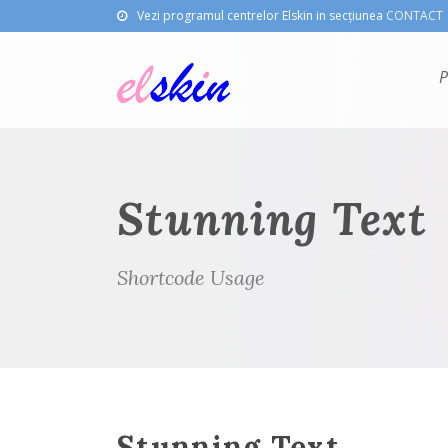
Vezi programul centrelor Elskin in secțiunea
CONTACT
P
Stunning Text
Shortcode Usage
Stunning Text