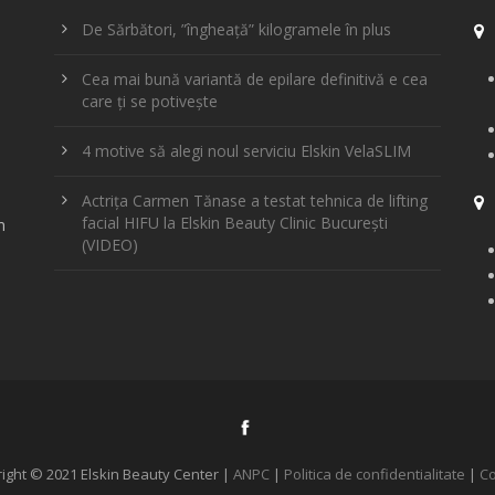
De Sărbători, ”îngheață” kilogramele în plus
Cea mai bună variantă de epilare definitivă e cea
care ți se potivește
4 motive să alegi noul serviciu Elskin VelaSLIM
Actrița Carmen Tănase a testat tehnica de lifting
facial HIFU la Elskin Beauty Clinic București
m
(VIDEO)
ight © 2021 Elskin Beauty Center |
ANPC
|
Politica de confidentialitate
|
Co