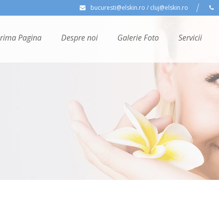
bucuresti@elskin.ro / cluj@elskin.ro
rima Pagina
Despre noi
Galerie Foto
Servicii