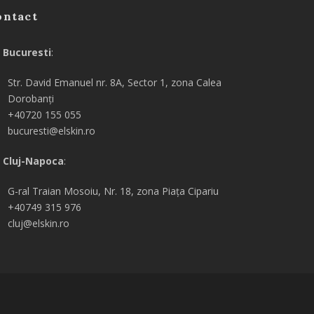
ontact
Bucuresti
:
Str. David Emanuel nr. 8A, Sector 1, zona Calea
Dorobanți
+40720 155 055
bucuresti@elskin.ro
Cluj-Napoca
:
G-ral
Traian Mosoiu, Nr. 18, zona Piața Cipariu
+40749 315 976
cluj@elskin.ro