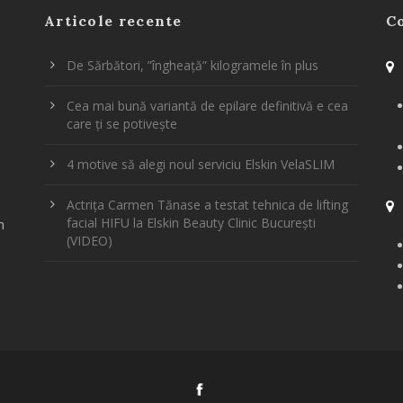
Articole recente
C
De Sărbători, ”îngheață” kilogramele în plus
Cea mai bună variantă de epilare definitivă e cea
care ți se potivește
4 motive să alegi noul serviciu Elskin VelaSLIM
Actrița Carmen Tănase a testat tehnica de lifting
facial HIFU la Elskin Beauty Clinic București
m
(VIDEO)