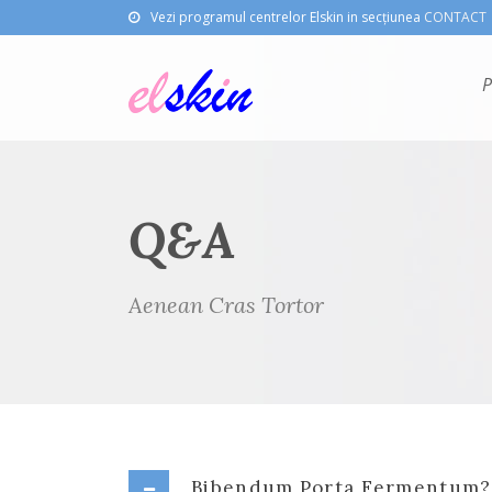
Vezi programul centrelor Elskin in secțiunea
CONTACT
P
Q&A
Aenean Cras Tortor
Bibendum Porta Fermentum?