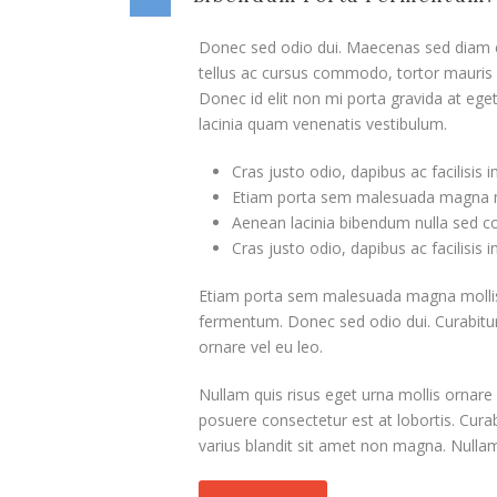
Donec sed odio dui. Maecenas sed diam eg
tellus ac cursus commodo, tortor mauris
Donec id elit non mi porta gravida at eg
lacinia quam venenatis vestibulum.
Cras justo odio, dapibus ac facilisis 
Etiam porta sem malesuada magna m
Aenean lacinia bibendum nulla sed c
Cras justo odio, dapibus ac facilisis 
Etiam porta sem malesuada magna mollis 
fermentum. Donec sed odio dui. Curabitur 
ornare vel eu leo.
Nullam quis risus eget urna mollis ornare v
posuere consectetur est at lobortis. Cura
varius blandit sit amet non magna. Nullam 