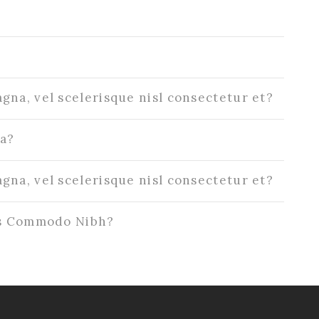
?
na, vel scelerisque nisl consectetur et?
a?
na, vel scelerisque nisl consectetur et?
us Commodo Nibh?