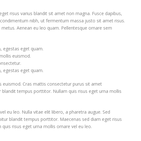
et risus varius blandit sit amet non magna. Fusce dapibus,
 condimentum nibh, ut fermentum massa justo sit amet risus.
et metus. Aenean eu leo quam. Pellentesque ornare sem
in, egestas eget quam.
ollis euismod.
onsectetur.
in, egestas eget quam.
euismod. Cras mattis consectetur purus sit amet
blandit tempus porttitor. Nullam quis risus eget urna mollis
el eu leo. Nulla vitae elit libero, a pharetra augue. Sed
bitur blandit tempus porttitor. Maecenas sed diam eget risus
quis risus eget urna mollis ornare vel eu leo.