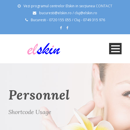
Vezi programul centrelor Elskin in secțiunea
CONTACT
bucuresti@elskin.ro / cluj@elskin.ro
Bucuresti - 0720 155 055 / Cluj - 0749 315 976
Personnel
Shortcode Usage