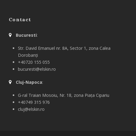
Contact
Bucuresti
:
Str. David Emanuel nr. 8A, Sector 1, zona Calea
Dorobanți
+40720 155 055
bucuresti@elskin.ro
Cluj-Napoca
:
G-ral
Traian Mosoiu, Nr. 18, zona Piața Cipariu
+40749 315 976
cluj@elskin.ro