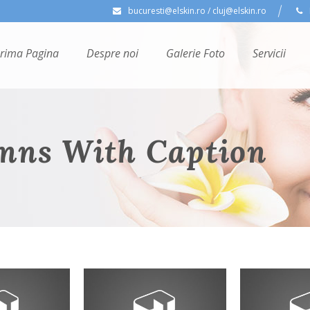
bucuresti@elskin.ro / cluj@elskin.ro
rima Pagina
Despre noi
Galerie Foto
Servicii
umns With Caption