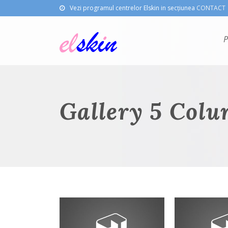
Vezi programul centrelor Elskin in secțiunea
CONTACT
P
Gallery 5 Col