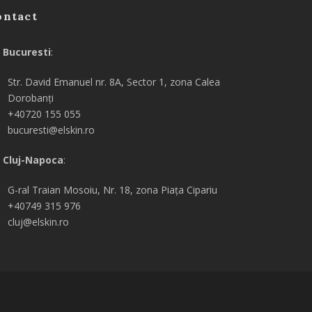
ontact
Bucuresti
:
Str. David Emanuel nr. 8A, Sector 1, zona Calea
Dorobanți
+40720 155 055
bucuresti@elskin.ro
Cluj-Napoca
:
G-ral
Traian Mosoiu, Nr. 18, zona Piața Cipariu
+40749 315 976
cluj@elskin.ro