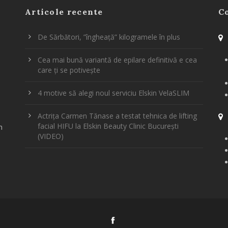
Articole recente
C
De Sărbători, ”îngheață” kilogramele în plus
Cea mai bună variantă de epilare definitivă e cea
care ți se potivește
4 motive să alegi noul serviciu Elskin VelaSLIM
Actrița Carmen Tănase a testat tehnica de lifting
facial HIFU la Elskin Beauty Clinic București
m
(VIDEO)