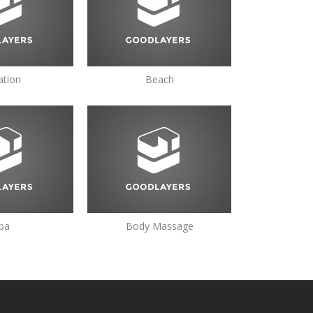
ation
Beach
pa
Body Massage