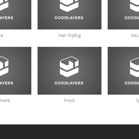
pa
Hair Styling
Vac
tment
Fresh
S