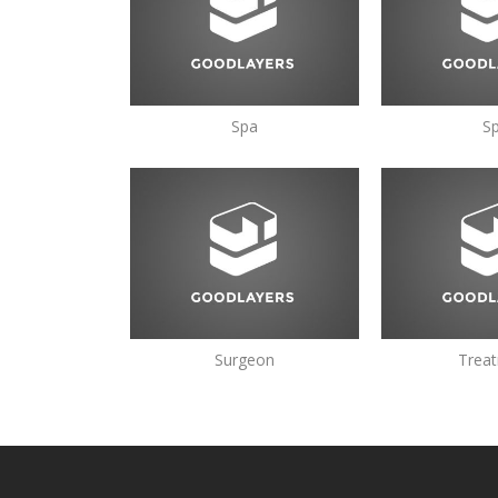
Spa
S
Surgeon
Trea