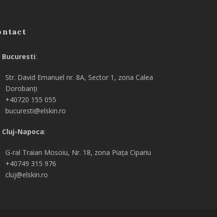
ontact
Bucuresti
:
Str. David Emanuel nr. 8A, Sector 1, zona Calea
Dorobanți
+40720 155 055
bucuresti@elskin.ro
Cluj-Napoca
:
G-ral
Traian Mosoiu, Nr. 18, zona Piața Cipariu
+40749 315 976
cluj@elskin.ro