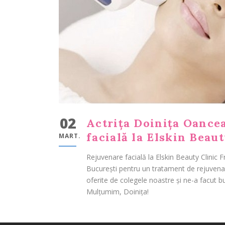
02
Actrița Doinița Oancea
facială la Elskin Beau
MART.
Rejuvenare facială la Elskin Beauty Clinic 
București pentru un tratament de rejuvenar
oferite de colegele noastre și ne-a facut bu
Mulțumim, Doinița!