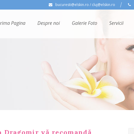
bucuresti@elskin.ro / cluj@elskin.ro
rima Pagina
Despre noi
Galerie Foto
Servicii
a Dragomir vă recomandă