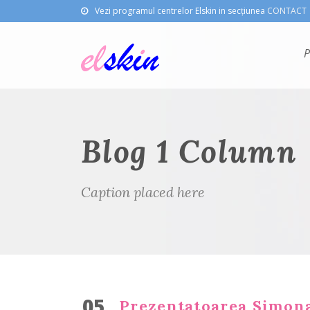
Vezi programul centrelor Elskin in secțiunea
CONTACT
P
Blog 1 Column
Caption placed here
05
Prezentatoarea Simon