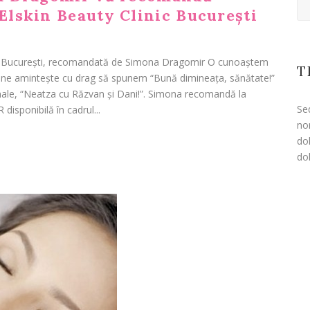
lskin Beauty Clinic București
c București, recomandată de Simona Dragomir O cunoaștem
T
 ne amintește cu drag să spunem “Bună dimineața, sănătate!”
inale, “Neatza cu Răzvan și Dani!”. Simona recomandă la
Se
isponibilă în cadrul...
no
dol
dol