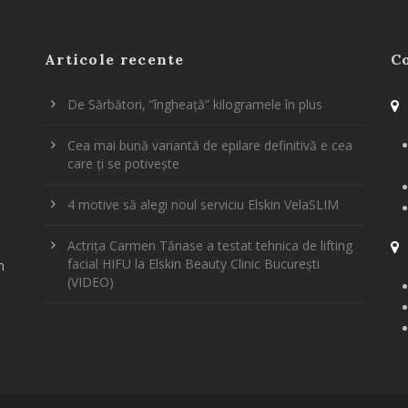
Articole recente
C
De Sărbători, ”îngheață” kilogramele în plus
Cea mai bună variantă de epilare definitivă e cea
care ți se potivește
4 motive să alegi noul serviciu Elskin VelaSLIM
Actrița Carmen Tănase a testat tehnica de lifting
facial HIFU la Elskin Beauty Clinic București
m
(VIDEO)